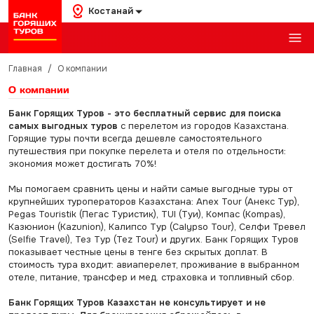
Костанай
Главная
/
О компании
О компании
Банк Горящих Туров - это бесплатный сервис для поиска
самых выгодных туров
с перелетом из городов Казахстана.
Горящие туры почти всегда дешевле самостоятельного
путешествия при покупке перелета и отеля по отдельности:
экономия может достигать 70%!
Мы помогаем сравнить цены и найти самые выгодные туры от
крупнейших туроператоров Казахстана: Anex Tour (Анекс Тур),
Pegas Touristik (Пегас Туристик), TUI (Туи), Компас (Kompas),
Казюнион (Kazunion), Калипсо Тур (Calypso Tour), Селфи Тревел
(Selfie Travel), Тез Тур (Tez Tour) и других. Банк Горящих Туров
показывает честные цены в тенге без скрытых доплат. В
стоимость тура входит: авиаперелет, проживание в выбранном
отеле, питание, трансфер и мед. страховка и топливный сбор.
Банк Горящих Туров Казахстан не консультирует и не