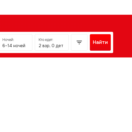
Ночей:
Кто едет:
Найти
6–14 ночей
2 взр, 0 дет