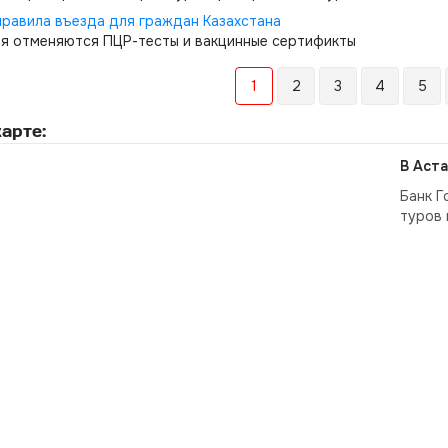
правила въезда для граждан Казахстана
ря отменяются ПЦР-тесты и вакцинные сертификты
1
2
3
4
5
арте:
В Аста
Банк Г
туров 