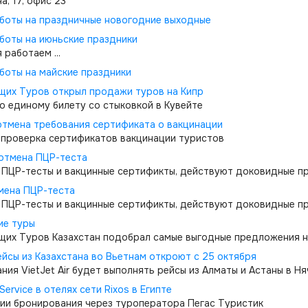
а, 17, офис 23
боты на праздничные новогодние выходные
боты на июньские праздники
 работаем ...
боты на майские праздники
щих Туров открыл продажи туров на Кипр
о единому билету со стыковкой в Кувейте
отмена требования сертификата о вакцинации
проверка сертификатов вакцинации туристов
отмена ПЦР-теста
ПЦР-тесты и вакцинные сертификты, действуют доковидные п
мена ПЦР-теста
ПЦР-тесты и вакцинные сертификты, действуют доковидные п
ие туры
щих Туров Казахстан подобрал самые выгодные предложения н
йсы из Казахстана во Вьетнам откроют с 25 октября
ния VietJet Air будет выполнять рейсы из Алматы и Астаны в Ня
Service в отелях сети Rixos в Египте
ии бронирования через туроператора Пегас Туристик