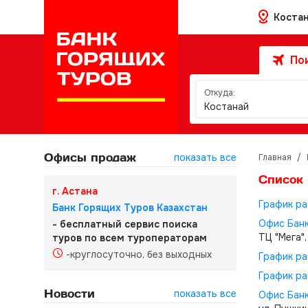
Коста
Пои
Откуда:
Костанай
Офисы продаж
показать все
Главная
/
Список
г. Астана
График ра
Банк Горящих Туров Казахстан
Офис Банк
- бесплатный сервис поиска
ТЦ "Мега",
туров по всем туроператорам
-круглосуточно, без выходных
График ра
График ра
Новости
показать все
Офис Банк