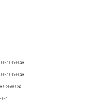
равила въезда
равила въезда
а Новый Год
чанг