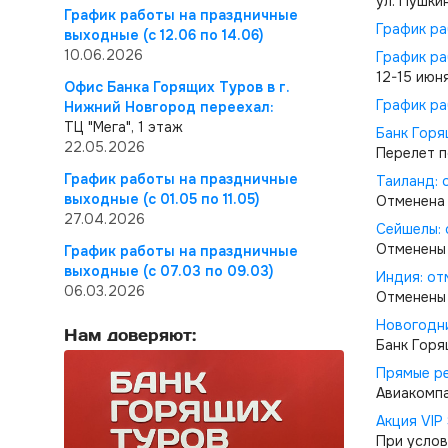
ул. Пушкин
График работы на праздничные
График ра
выходные (с 12.06 по 14.06)
10.06.2026
График ра
12-15 июня
Офис Банка Горящих Туров в г.
График ра
Нижний Новгород переехал:
ТЦ "Мега", 1 этаж
Банк Горя
22.05.2026
Перелет п
График работы на праздничные
Таиланд: 
выходные (с 01.05 по 11.05)
Отменена 
27.04.2026
Сейшелы: 
Отменены 
График работы на праздничные
выходные (с 07.03 по 09.03)
Индия: от
06.03.2026
Отменены 
Новогодн
Нам доверяют:
Банк Горя
Прямые ре
Авиакомпа
Акция VIP 
При услов