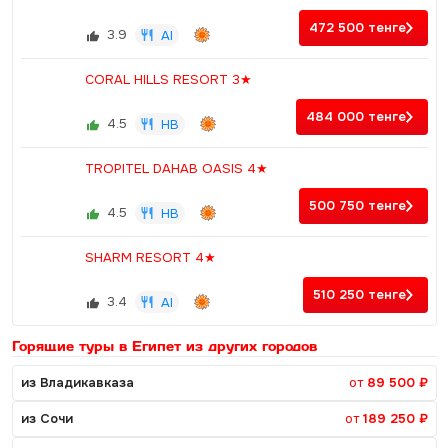
472 500
тенге
3.9
AI
CORAL HILLS RESORT 3★
484 000
тенге
4.5
HB
TROPITEL DAHAB OASIS 4★
500 750
тенге
4.5
HB
SHARM RESORT 4★
510 250
тенге
3.4
AI
Горящие туры в Египет из других городов
из Владикавказа
от
89 500 ₽
из Сочи
от
189 250 ₽