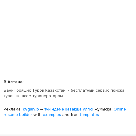
В Астане:
Банк Горящих Туров Казахстан, - бесплатный сервис поиска
туров по всем туроператорам
Реклама:
cvgun.io
—
түйіндеме қазақша
үлгісі
жұмысқа.
Online
resume builder
with
examples
and free
templates
.