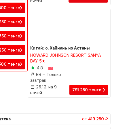
ночей
500
тенге
 250
тенге
 750
тенге
Китай: о. Хайнань из Астаны
250
тенге
HOWARD JOHNSON RESORT SANYA
BAY 5★
500
тенге
4.8
BB —
Только
завтрак
26.12. на 9
791 250
тенге
ночей
утска
от
419 250 ₽