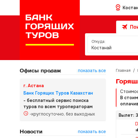
Коста
Пои
Откуда:
Костанай
Офисы продаж
показать все
Главная
/
Горящ
г. Астана
Стоимос
Банк Горящих Туров Казахстан
В стои
- бесплатный сервис поиска
оплачив
туров по всем туроператорам
-круглосуточно, без выходных
Вылет: 3
D
Новости
показать все