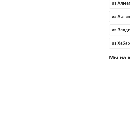
из Алмат
из Астан
из Влад
из Хаба
Мы на к