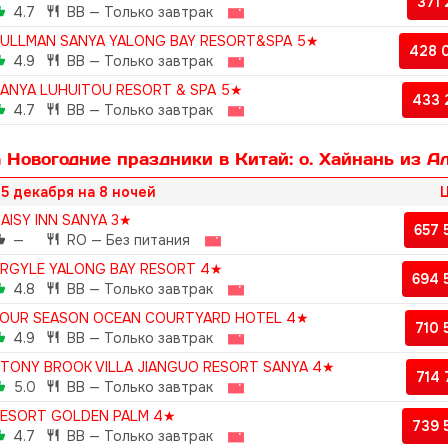
371
4.7
BB — Только завтрак
ULLMAN SANYA YALONG BAY RESORT&SPA 5★
428 
4.9
BB — Только завтрак
ANYA LUHUITOU RESORT & SPA 5★
433 
4.7
BB — Только завтрак
 Новогодние праздники в Китай: о. Хайнань из А
5 декабря на 8 ночей
Ц
AISY INN SANYA 3★
657
—
RO — Без питания
RGYLE YALONG BAY RESORT 4★
694 
4.8
BB — Только завтрак
OUR SEASON OCEAN COURTYARD HOTEL 4★
710
4.9
BB — Только завтрак
TONY BROOK VILLA JIANGUO RESORT SANYA 4★
714
5.0
BB — Только завтрак
ESORT GOLDEN PALM 4★
739 
4.7
BB — Только завтрак