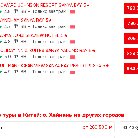
OWARD JOHNSON RESORT SANYA BAY 5★
792 
4.8
BB — Только завтрак
YNDHAM SANYA BAY 5★
796
4.7
BB — Только завтрак
ANYA JUNJI SEAVIEW HOTEL 5★
805
4.8
BB — Только завтрак
OLIDAY INN & SUITES SANYA YALONG BAY 5★
824 
5.0
BB — Только завтрак
ULLMAN OCEAN VIEW SANYA BAY RESORT & SPA 5★
894 
4.9
BB — Только завтрак
 туры в Китай: о. Хайнань из других городов
ны
от
260 500 ₽
из Ирк