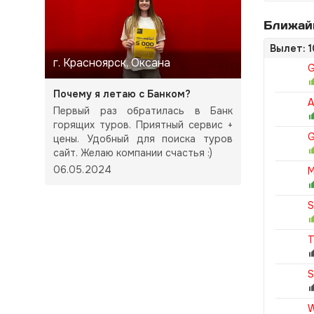
Ближайш
Вылет: 1
г. Красноярск, Оксана
G
Почему я летаю с Банком?
A
Первый раз обратилась в Банк
горящих туров. Приятный сервис +
G
цены. Удобный для поиска туров
сайт. Желаю компании счастья :)
06.05.2024
M
S
T
S
W