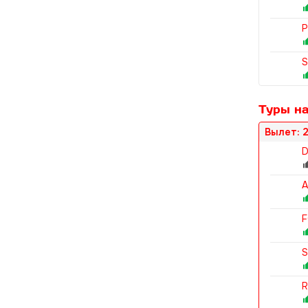
P
S
Туры на
Вылет: 2
D
A
F
S
R