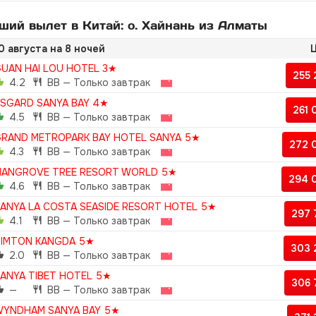
ий вылет в Китай: о. Хайнань из Алматы
0 августа на 8 ночей
Ц
UAN HAI LOU HOTEL 3★
255
4.2
BB — Только завтрак
SGARD SANYA BAY 4★
261
4.5
BB — Только завтрак
RAND METROPARK BAY HOTEL SANYA 5★
272 
4.3
BB — Только завтрак
ANGROVE TREE RESORT WORLD 5★
294 
4.6
BB — Только завтрак
ANYA LA COSTA SEASIDE RESORT HOTEL 5★
297
4.1
BB — Только завтрак
IMTON KANGDA 5★
303 
2.0
BB — Только завтрак
ANYA TIBET HOTEL 5★
306
—
BB — Только завтрак
YNDHAM SANYA BAY 5★