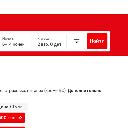
Ночей:
Кто едет:
Найти
6–14 ночей
2 взр, 0 дет
д. страховка, питание (кроме RO).
Дополнительно
ена / 1 чел.
 500
тенге