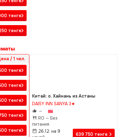
 250
тенге
000
тенге
250
тенге
лматы
ена / 1 чел.
 500
тенге
500
тенге
Китай: о. Хайнань из Астаны
 500
тенге
DAISY INN SANYA 3★
—
 750
тенге
RO —
Без
питания
500
тенге
26.12. на 9
639 750
тенге