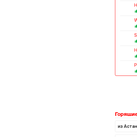
H
W
S
H
P
Горящие
из Аста