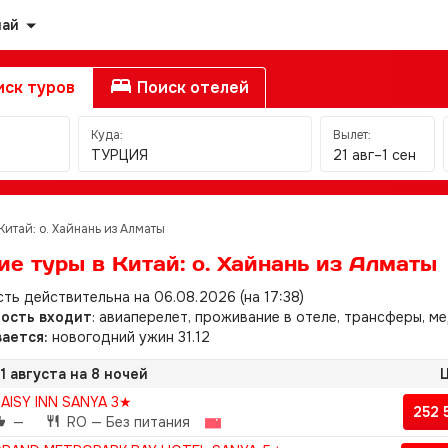
най
ск туров
Поиск отелей
Куда:
Вылет:
ТУРЦИЯ
21 авг–1 сен
Китай: о. Хайнань из Алматы
ие туры в Китай: о. Хайнань из Алматы
ть действительна на 06.08.2026 (на 17:38)
мость входит
: авиаперелет, проживание в отеле, трансферы, ме
ается:
новогодний ужин 31.12
1 августа на 8 ночей
Ц
AISY INN SANYA 3★
252
—
RO — Без питания