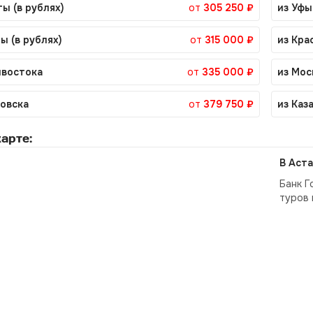
ы (в рублях)
от
305 250 ₽
из Уфы
ы (в рублях)
от
315 000 ₽
из Кра
ивостока
от
335 000 ₽
из Мос
ровска
от
379 750 ₽
из Каз
арте:
В Аста
Банк Г
туров 